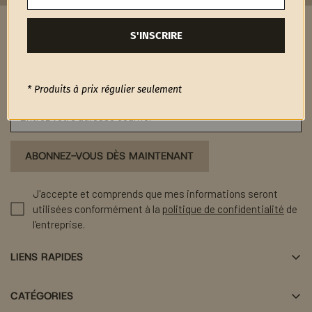
S'INSCRIRE
RESTONS EN CONTACT
Inscrivez-vous à notre infolettre et bénéficiez de 10$ de
réduction sur votre première commande.
* Produits à prix régulier seulement
ABONNEZ-VOUS DÈS MAINTENANT
J'accepte et comprends que mes informations seront
utilisées conformément à la
politique de confidentialité
de
l'entreprise.
LIENS RAPIDES
Nouveautés
CATÉGORIES
Soldes