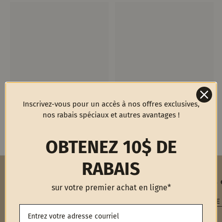
Inscrivez-vous pour un accès à nos offres exclusives,
nos rabais spéciaux et autres avantages !
OBTENEZ 10$ DE
RABAIS
Confirm your age
Livraison gratuite
Retours 
sur votre premier achat en ligne*
Are you 18 years old or older?
Sur tout achat de 85 $ et plus
POLITIQUE
NO, I'M NOT
YES, I AM